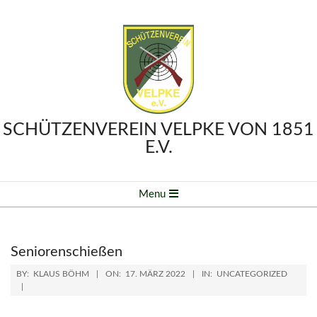
Skip
to
content
SCHÜTZENVEREIN VELPKE VON 1851
E.V.
Primary
Menu
Navigation
Menu
Seniorenschießen
BY:
KLAUS BÖHM
ON:
17. MÄRZ 2022
IN:
UNCATEGORIZED