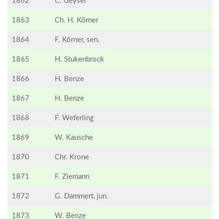
1862
C. Geyser
1863
Ch. H. Körner
1864
F. Körner, sen.
1865
H. Stukenbrock
1866
H. Benze
1867
H. Benze
1868
F. Weferling
1869
W. Kausche
1870
Chr. Krone
1871
F. Ziemann
1872
G. Dammert, jun.
1873
W. Benze