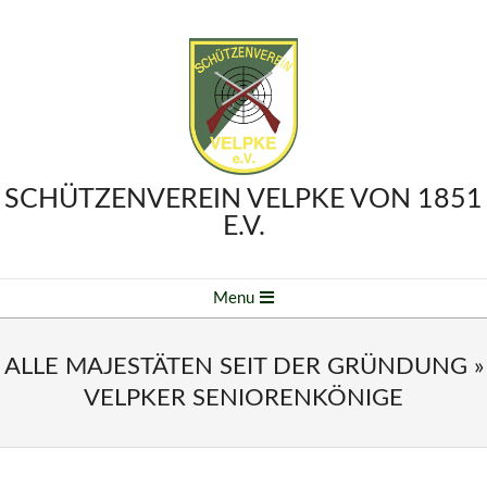
Skip
to
content
SCHÜTZENVEREIN VELPKE VON 1851
E.V.
Primary
Menu
Navigation
Menu
ALLE MAJESTÄTEN SEIT DER GRÜNDUNG »
VELPKER SENIORENKÖNIGE