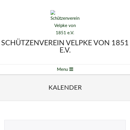
Skip
to
content
SCHÜTZENVEREIN VELPKE VON 1851
E.V.
Primary
Menu
Navigation
Menu
KALENDER