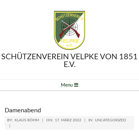
Skip
to
content
SCHÜTZENVEREIN VELPKE VON 1851
E.V.
Primary
Menu
Navigation
Menu
Damenabend
BY:
KLAUS BÖHM
ON:
17. MÄRZ 2022
IN:
UNCATEGORIZED