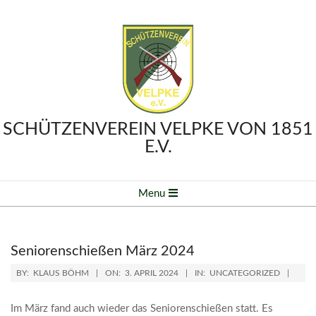
Skip
to
content
SCHÜTZENVEREIN VELPKE VON 1851
E.V.
Primary
Menu
Navigation
Menu
Seniorenschießen März 2024
BY:
KLAUS BÖHM
ON:
3. APRIL 2024
IN:
UNCATEGORIZED
Im März fand auch wieder das Seniorenschießen statt. Es