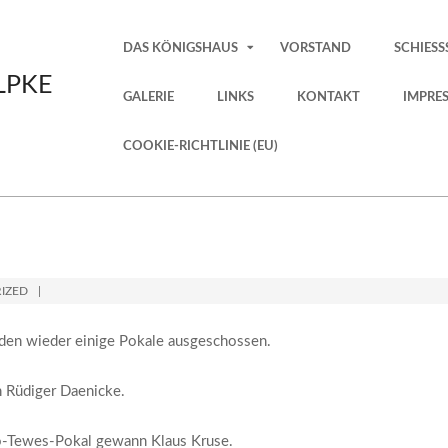
Primary
DAS KÖNIGSHAUS
VORSTAND
SCHIESS
Navigation
LPKE
Menu
GALERIE
LINKS
KONTAKT
IMPRE
COOKIE-RICHTLINIE (EU)
IZED
rden wieder einige Pokale ausgeschossen.
n Rüdiger Daenicke.
o-Tewes-Pokal gewann Klaus Kruse.