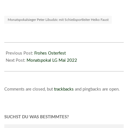
Monatspokalsieger Peter Libudzic mit Schießsportleiter Heiko Faust
2022-
04-
Previous Post:
Frohes Osterfest
22
Next Post:
Monatspokal LG Mai 2022
Comments are closed, but
trackbacks
and pingbacks are open.
SUCHST DU WAS BESTIMMTES?
Search