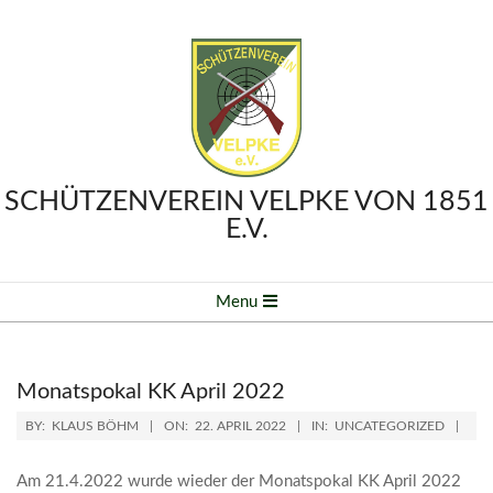
Skip
to
content
SCHÜTZENVEREIN VELPKE VON 1851
E.V.
Primary
Menu
Navigation
Menu
Monatspokal KK April 2022
BY:
KLAUS BÖHM
ON:
22. APRIL 2022
IN:
UNCATEGORIZED
Am 21.4.2022 wurde wieder der Monatspokal KK April 2022