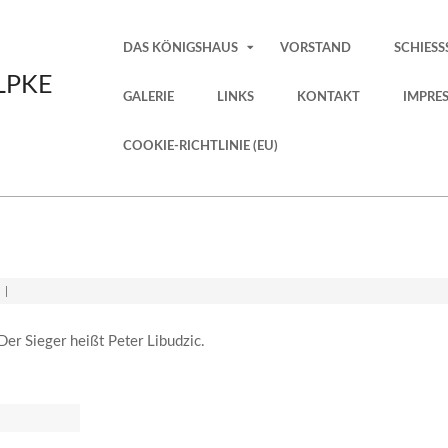
Primary
DAS KÖNIGSHAUS
VORSTAND
SCHIESS
Navigation
LPKE
Menu
GALERIE
LINKS
KONTAKT
IMPRE
COOKIE-RICHTLINIE (EU)
r Sieger heißt Peter Libudzic.