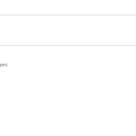
6
pen.