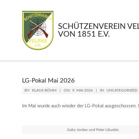
Skip
to
content
SCHÜTZENVEREIN VE
VON 1851 E.V.
LG-Pokal Mai 2026
BY:
KLAUS BÖHM
ON:
9. MAI 2026
IN:
UNCATEGORIZED
Im Mai wurde auch wieder der LG-Pokal ausgeschossen. De
Gaby Jordan und Peter Libudzic