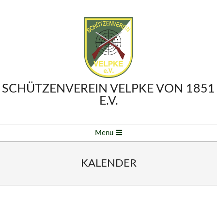
Skip
to
content
SCHÜTZENVEREIN VELPKE VON 1851
E.V.
Primary
Menu
Navigation
Menu
KALENDER