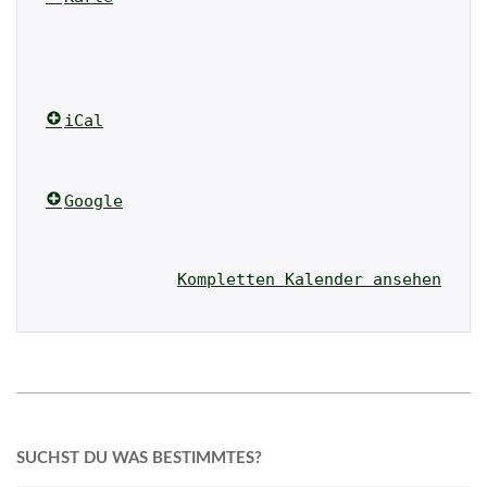
Schützenhaus 
Velpke
iCal
Google
Kompletten Kalender ansehen
2020-
07-
SUCHST DU WAS BESTIMMTES?
23