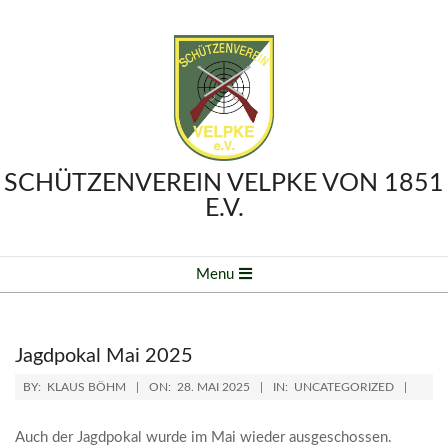
Skip
to
content
SCHÜTZENVEREIN VELPKE VON 1851
E.V.
Primary
Menu
Navigation
Menu
Jagdpokal Mai 2025
BY:
KLAUS BÖHM
ON:
28. MAI 2025
IN:
UNCATEGORIZED
Auch der Jagdpokal wurde im Mai wieder ausgeschossen.