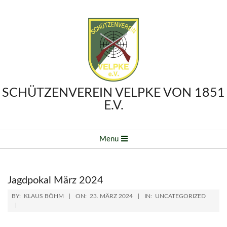
Skip
to
content
SCHÜTZENVEREIN VELPKE VON 1851
E.V.
Primary
Menu
Navigation
Menu
Jagdpokal März 2024
BY:
KLAUS BÖHM
ON:
23. MÄRZ 2024
IN:
UNCATEGORIZED