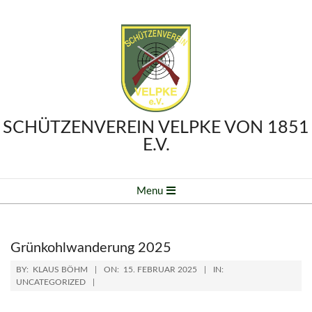
Skip
to
content
SCHÜTZENVEREIN VELPKE VON 1851
E.V.
Primary
Menu
Navigation
Menu
Grünkohlwanderung 2025
BY:
KLAUS BÖHM
ON:
15. FEBRUAR 2025
IN:
UNCATEGORIZED