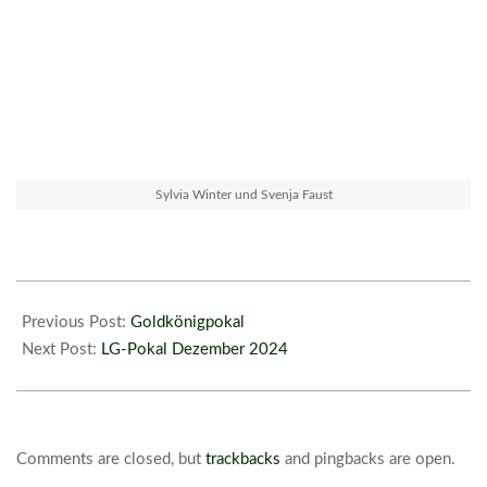
Sylvia Winter und Svenja Faust
2024-
12-
Previous Post:
Goldkönigpokal
04
Next Post:
LG-Pokal Dezember 2024
Comments are closed, but
trackbacks
and pingbacks are open.