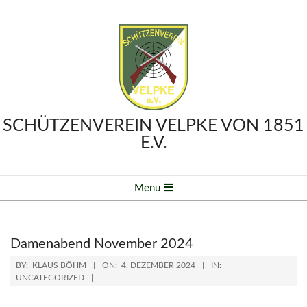
Skip
to
content
SCHÜTZENVEREIN VELPKE VON 1851
E.V.
Primary
Menu
Navigation
Menu
Damenabend November 2024
BY:
KLAUS BÖHM
ON:
4. DEZEMBER 2024
IN:
UNCATEGORIZED